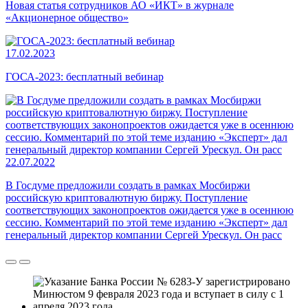
Новая статья сотрудников АО «ИКТ» в журнале
«Акционерное общество»
17.02.2023
ГОСА-2023: бесплатный вебинар
22.07.2022
В Госдуме предложили создать в рамках Мосбиржи
российскую криптовалютную биржу. Поступление
соответствующих законопроектов ожидается уже в осеннюю
сессию. Комментарий по этой теме изданию «Эксперт» дал
генеральный директор компании Сергей Урескул. Он расс