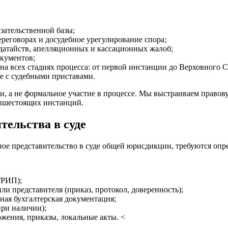
азательственной базы;
ереговорах и досудебное урегулирование спора;
одатайств, апелляционных и кассационных жалоб;
окументов;
на всех стадиях процесса: от первой инстанции до Верховного С
е с судебными приставами.
и, а не формальное участие в процессе. Мы выстраиваем правов
ышестоящих инстанций.
тельства в суде
ное представительство в суде общей юрисдикции, требуются оп
ГРИП);
 представителя (приказ, протокол, доверенность);
ная бухгалтерская документация;
при наличии);
жения, приказы, локальные акты. <