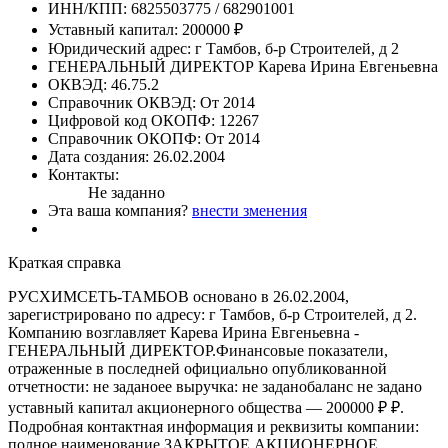
ИНН/КПП:
6825503775 / 682901001
Уставный капитал:
200000 ₽
Юридический адрес:
г Тамбов, б-р Строителей, д 2
ГЕНЕРАЛЬНЫЙ ДИРЕКТОР
Карева Ирина Евгеньевна
ОКВЭД:
46.75.2
Справочник ОКВЭД:
От 2014
Цифровой код ОКОПФ:
12267
Справочник ОКОПФ:
От 2014
Дата создания:
26.02.2004
Контакты:
Не заданно
Эта ваша компания?
внести зменения
Краткая справка
РУСХИМСЕТЬ-ТАМБОВ основано в 26.02.2004,
зарегистрировано по адресу: г Тамбов, б-р Строителей, д 2.
Компанию возглавляет Карева Ирина Евгеньевна -
ГЕНЕРАЛЬНЫЙ ДИРЕКТОР.Финансовые показатели,
отраженные в последней официально опубликованной
отчетности: не заданоее выручка: не заданобаланс не задано
уставный капитал акционерного общества — 200000 ₽ ₽.
Подробная контактная информация и реквизиты компании:
полное наименование ЗАКРЫТОЕ АКЦИОНЕРНОЕ