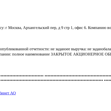
су: г Москва, Архангельский пер, д 9 стр 1, офис 6. Компан
публикованной отчетности: не заданоее выручка: не заданобал
ты компании: полное наименование ЗАКРЫТОЕ АКЦИОНЕРНОЕ
•••••••••••••••••••••••••••••• ••••••••••••••••••••••••••••••••••••••••••••
•••••••••••••••••••••••••••••••••••••••••••••••••••••••••••••••••••••• ••••
абинет АО