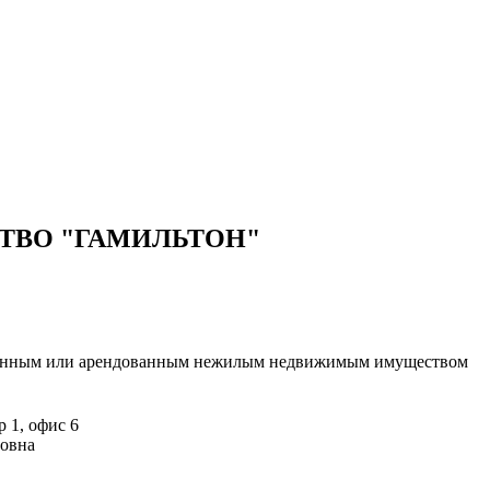
ТВО "ГАМИЛЬТОН"
венным или арендованным нежилым недвижимым имуществом
р 1, офис 6
овна