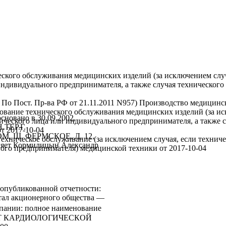
еского обслуживания медицинских изделий (за исключением случ
ндивидуального предпринимателя, а также случая технического
 По Пост. Пр-ва РФ от 21.11.2011 N957) Производство медицин
ование технического обслуживания медицинских изделий (за ис
ано в 30.09.2002,
ического лица или индивидуального предпринимателя, а также 
.ТЕР.Г.
от
2017-10-04
Ш. ФЕРМСКОЕ, Д. 12,
ехническое обслуживание (за исключением случая, если технич
ляет Кормилицын Александр
ного предпринимателя) медицинской техники
от
2017-10-04
опубликованной отчетности:
итал акционерного общества —
мпании: полное наименование
Т КАРДИОЛОГИЧЕСКОЙ