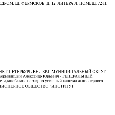
ОМ, Ш. ФЕРМСКОЕ, Д. 12, ЛИТЕРА Л, ПОМЕЩ. 72-Н,
Г.САНКТ-ПЕТЕРБУРГ, ВН.ТЕР.Г. МУНИЦИПАЛЬНЫЙ ОКРУГ
Кормилицын Александр Юрьевич - ГЕНЕРАЛЬНЫЙ
 заданобаланс не задано уставный капитал акционерного
НОЕ АКЦИОНЕРНОЕ ОБЩЕСТВО "ИНСТИТУТ