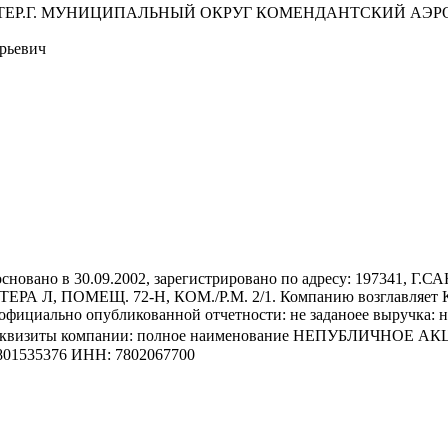
ВН.ТЕР.Г. МУНИЦИПАЛЬНЫЙ ОКРУГ КОМЕНДАНТСКИЙ АЭРОДР
рьевич
о в 30.09.2002, зарегистрировано по адресу: 197341, 
Л, ПОМЕЩ. 72-Н, КОМ./Р.М. 2/1. Компанию возглавляет 
ициально опубликованной отчетности: не заданоее выручка: не
ия и реквизиты компании: полное наименование НЕПУБЛИЧ
535376 ИНН: 7802067700