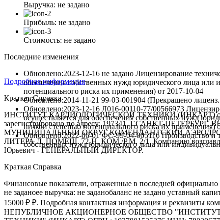
Выручка:
не задано
Прибыль:
не задано
Стоимость:
не задано
Последние изменения
Обновлено:2023-12-16
не задано Лицензирование технич
Подробная информация
обеспечения собственных нужд юридического лица или и
потенциального риска их применения)
от
2017-10-04
Краткая Справка
Обновлено:2014-11-21
99-03-001904 (Прекращено лиценз.
Обновлено:2023-12-16
Л016-00110-77/00566973 Лицензир
ИНСТИТУТ КАРДИОЛОГИЧЕСКОЙ ТЕХНИКИ (ИНКАРТ) основ
осуществляется для обеспечения собственных нужд юрид
зарегистрировано по адресу: 197341, Г.САНКТ-ПЕТЕРБУРГ, ВН
низкой степенью потенциального риска их применения)
МУНИЦИПАЛЬНЫЙ ОКРУГ КОМЕНДАНТСКИЙ АЭРОДРОМ, 
Обновлено:2022-06-01
ФС-99-04-005116 Производство и т
ЛИТЕРА Л, ПОМЕЩ. 72-Н, КОМ./Р.М. 2/1. Компанию возглав
собственных нужд юридического лица или индивидуаль
Юрьевич - ГЕНЕРАЛЬНЫЙ ДИРЕКТОР.
Краткая Справка
Финансовые показатели, отраженные в последней официально 
не заданоее выручка: не заданобаланс не задано уставный кап
15000 ₽ ₽. Подробная контактная информация и реквизиты ко
НЕПУБЛИЧНОЕ АКЦИОНЕРНОЕ ОБЩЕСТВО "ИНСТИТУ