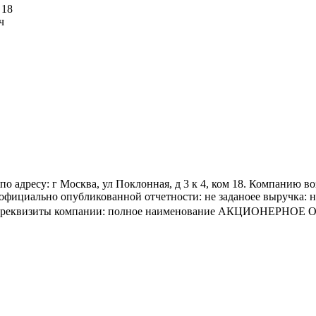
 18
ч
о адресу: г Москва, ул Поклонная, д 3 к 4, ком 18. Компанию
ициально опубликованной отчетности: не заданоее выручка: не
ия и реквизиты компании: полное наименование АКЦИОНЕРН