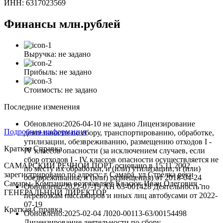
ИНН: 6317023569
Финансы
млн.рублей
Выручка:
не задано
Прибыль:
не задано
Стоимость:
не задано
Последние изменения
Обновлено:2026-04-10
не задано Лицензирование
Подробная информация
деятельности по сбору, транспортированию, обработке,
утилизации, обезвреживанию, размещению отходов I -
Краткая Справка
IV классов опасности (за исключением случаев, если
сбор отходов I - IV классов опасности осуществляется не
САМАРСКИЙ РЕЧНОЙ ПОРТ основано в 15.11.2002,
по месту их обработки, и (или) утилизации, и (или)
зарегистрировано по адресу: г Самара, ул Стрелка реки
обезвреживания, и (или) размещения)
от
2018-04-24
Самары. Компанию возглавляет Квасюк Иван Олегович -
Обновлено:2022-07-19
АН 63-001428 Деятельность по
ГЕНЕРАЛЬНЫЙ ДИРЕКТОР.
перевозкам пассажиров и иных лиц автобусами
от
2022-
07-19
Краткая Справка
Обновлено:2025-02-04
Л020-00113-63/00154498
Лицензирование деятельности по сбору,