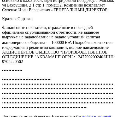
основано в 05.03.2024, зарегистрировано по адресу: г Москва,
ул Бахрушина, д 1 стр 1, помещ 2. Компанию возглавляет
Сухенко Иван Валериевич - ГЕНЕРАЛЬНЫЙ ДИРЕКТОР.
Краткая Справка
Финансовые показатели, отраженные в последней
официально опубликованной отчетности: не заданоее
выручка: не заданобаланс не задано уставный капитал
акционерного общества — 100000 ₽ ₽. Подробная контактная
информация и реквизиты компании: полное наименование
АКЦИОНЕРНОЕ ОБЩЕСТВО "ПРОИЗВОДСТВЕННОЕ
ОБЪЕДИНЕНИЕ "АКВАМАШ" ОГРН : 1247700209240 ИНН:
9705220562
•••••••••••••
•••••••••••••••••••••••••••••••
•••••••••••••••••••••••••••••••••••••••••••••••••••••••••••••••••••••••
•••••••••••••••••••••••••••••••••••••••••••••••••••••••••••••••••••••••
•••••••••••••••••••••••••••••••••••••••••••••••••••••••••••••••••••••••
•••••••••••••••••••••••••••••••••••••••••••••••••••••••••••••••••••••••
•••••••••••••••••••••••••••••••••••••••••••••••••••••••••••••••••••••••
••••••••••••••••••••••••••••••••••••••••••••••••••••••
Доступно в полной версии.Нажмите, чтобы
войти в личный