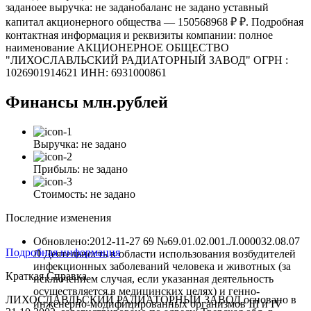
заданоее выручка: не заданобаланс не задано уставный
капитал акционерного общества — 150568968 ₽ ₽. Подробная
контактная информация и реквизиты компании: полное
наименование АКЦИОНЕРНОЕ ОБЩЕСТВО
"ЛИХОСЛАВЛЬСКИЙ РАДИАТОРНЫЙ ЗАВОД" ОГРН :
1026901914621 ИНН: 6931000861
Финансы
млн.рублей
Выручка:
не задано
Прибыль:
не задано
Стоимость:
не задано
Последние изменения
Обновлено:2012-11-27
69 №69.01.02.001.Л.000032.08.07
Подробная информация
Л Деятельность в области использования возбудителей
инфекционных заболеваний человека и животных (за
Краткая Справка
исключением случая, если указанная деятельность
осуществляется в медицинских целях) и генно-
ЛИХОСЛАВЛЬСКИЙ РАДИАТОРНЫЙ ЗАВОД основано в
инженерно-модифицированных организмов III и IV