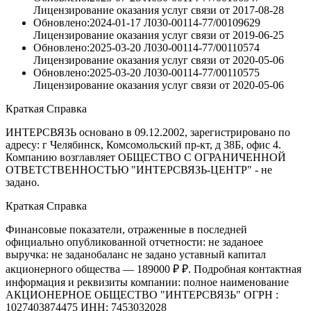
Лицензирование оказания услуг связи
от
2017-08-28
Обновлено:2024-01-17
Л030-00114-77/00109629
Лицензирование оказания услуг связи
от
2019-06-25
Обновлено:2025-03-20
Л030-00114-77/00110574
Лицензирование оказания услуг связи
от
2020-05-06
Обновлено:2025-03-20
Л030-00114-77/00110575
Лицензирование оказания услуг связи
от
2020-05-06
Краткая Справка
ИНТЕРСВЯЗЬ основано в 09.12.2002, зарегистрировано по
адресу: г Челябинск, Комсомольский пр-кт, д 38Б, офис 4.
Компанию возглавляет ОБЩЕСТВО С ОГРАНИЧЕННОЙ
ОТВЕТСТВЕННОСТЬЮ "ИНТЕРСВЯЗЬ-ЦЕНТР" - не
задано.
Краткая Справка
Финансовые показатели, отраженные в последней
официально опубликованной отчетности: не заданоее
выручка: не заданобаланс не задано уставный капитал
акционерного общества — 189000 ₽ ₽. Подробная контактная
информация и реквизиты компании: полное наименование
АКЦИОНЕРНОЕ ОБЩЕСТВО "ИНТЕРСВЯЗЬ" ОГРН :
1027403874475 ИНН: 7453032028