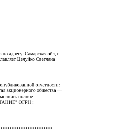
о адресу: Самарская обл, г
главляет Целуйко Светлана
опубликованной отчетности:
итал акционерного общества —
омпании: полное
АНИЕ" ОГРН :
••••••••••••••••••••••••••••••