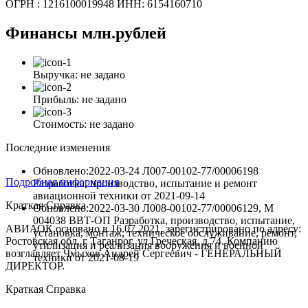
ОГРН : 1216100019948 ИНН: 6154160710
Финансы
млн.рублей
Выручка:
не задано
Прибыль:
не задано
Стоимость:
не задано
Последние изменения
Обновлено:2022-03-24
Л007-00102-77/00006198
Подробная информация
Разработка, производство, испытание и ремонт
авиационной техники
от
2021-09-14
Краткая Справка
Обновлено:2022-03-30
Л008-00102-77/00006129, М
004038 ВВТ-ОП Разработка, производство, испытание,
АВИАОК основано в 16.07.2021, зарегистрировано по адресу:
установка, монтаж, техническое обслуживание, ремонт,
Ростовская обл, г Таганрог, ул Греческая, д 74. Компанию
утилизация и реализация вооружения и военной
возглавляет Чмыхов Андрей Сергеевич - ГЕНЕРАЛЬНЫЙ
техники
от
2021-08-19
ДИРЕКТОР.
Краткая Справка