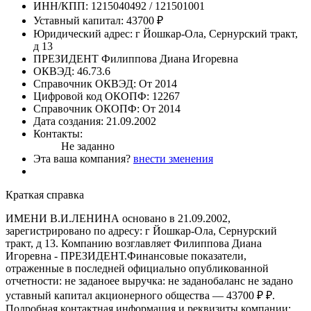
ИНН/КПП:
1215040492 / 121501001
Уставный капитал:
43700 ₽
Юридический адрес:
г Йошкар-Ола, Сернурский тракт,
д 13
ПРЕЗИДЕНТ
Филиппова Диана Игоревна
ОКВЭД:
46.73.6
Справочник ОКВЭД:
От 2014
Цифровой код ОКОПФ:
12267
Справочник ОКОПФ:
От 2014
Дата создания:
21.09.2002
Контакты:
Не заданно
Эта ваша компания?
внести зменения
Краткая справка
ИМЕНИ В.И.ЛЕНИНА основано в 21.09.2002,
зарегистрировано по адресу: г Йошкар-Ола, Сернурский
тракт, д 13. Компанию возглавляет Филиппова Диана
Игоревна - ПРЕЗИДЕНТ.Финансовые показатели,
отраженные в последней официально опубликованной
отчетности: не заданоее выручка: не заданобаланс не задано
уставный капитал акционерного общества — 43700 ₽ ₽.
Подробная контактная информация и реквизиты компании: