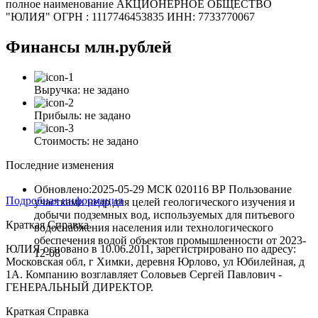
полное наименование АКЦИОНЕРНОЕ ОБЩЕСТВО
"ЮЛИЯ" ОГРН : 1117746453835 ИНН: 7733770067
Финансы
млн.рублей
Выручка:
не задано
Прибыль:
не задано
Стоимость:
не задано
Последние изменения
Обновлено:2025-05-29
МСК 020116 ВР Пользование
Подробная информация
участками недр для целей геологического изучения и
добычи подземных вод, используемых для питьевого
Краткая Справка
водоснабжения населения или технологического
обеспечения водой объектов промышленности
от
2023-
ЮЛИЯ основано в 10.06.2011, зарегистрировано по адресу:
12-08
Московская обл, г Химки, деревня Юрлово, ул Юбилейная, д
1А. Компанию возглавляет Соловьев Сергей Павлович -
ГЕНЕРАЛЬНЫЙ ДИРЕКТОР.
Краткая Справка