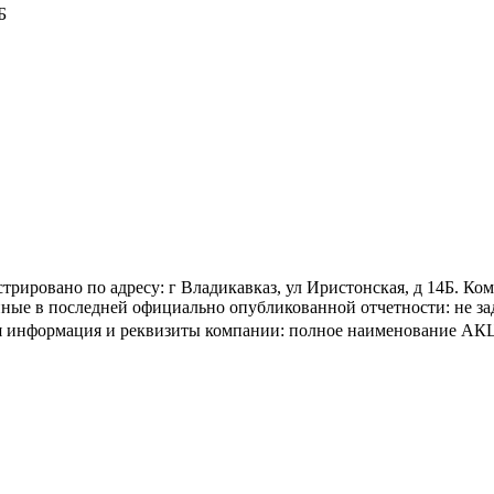
Б
вано по адресу: г Владикавказ, ул Иристонская, д 14Б. Комп
 последней официально опубликованной отчетности: не задан
актная информация и реквизиты компании: полное наимено