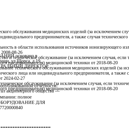
еского обслуживания медицинских изделий (за исключением случ
ндивидуального предпринимателя, а также случая технического
ельность в области использования источников ионизирующего из
т
2008-08-26
НИЙ основано в
тво и техническое обслуживание (за исключением случая, если 
ищи, ул Щорса, д 19.
ного предпринимателя) медицинской техники
от
2018-08-20
ГЕНЕРАЛЬНЫЙ ДИРЕКТОР.
ование технического обслуживания медицинских изделий (за ис
ического лица или индивидуального предпринимателя, а также 
от
2024-02-27
ехническое обслуживание (за исключением случая, если технич
опубликованной отчетности:
ного предпринимателя) медицинской техники
от
2018-08-20
итал акционерного общества —
омпании: полное
 ОБОРУДОВАНИЕ ДЛЯ
720000840
••••••••••••••••••••••••••••••