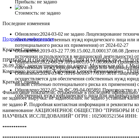
Прибыль:
не задано
Стоимость:
не задано
Последние изменения
Обновлено:2024-03-02
не задано Лицензирование технич
Подробная информация
обеспечения собственных нужд юридического лица или и
потенциального риска их применения)
от
2024-02-27
Краткая Справка
Обновлено:2019-03-22
77.99.15.002.Л.000137.08.08 Деят
источники используются в медицинской деятельности)
о
ПРИБОРЫ И ОБОРУДОВАНИЕ ДЛЯ НАУЧНЫХ ИССЛЕДОВА
Обновлено:2022-06-29
Л016-00110-77/00566904 Производс
26.09.2002, зарегистрировано по адресу: Московская обл, г Мыт
собственных нужд юридического лица или индивидуаль
Компанию возглавляет Харченков Сергей Вячеславович - 
Обновлено:2024-03-02
Л016-00110-77/01073018 Лицензир
осуществляется для обеспечения собственных нужд юрид
Краткая Справка
низкой степенью потенциального риска их применения)
Обновлено:2022-05-26
ФС-99-04-005891 Производство и т
Финансовые показатели, отраженные в последней официально 
собственных нужд юридического лица или индивидуаль
не заданоее выручка: не заданобаланс не задано уставный кап
не задано ₽. Подробная контактная информация и реквизиты к
наименование АКЦИОНЕРНОЕ ОБЩЕСТВО "ПРИБОРЫ И
НАУЧНЫХ ИССЛЕДОВАНИЙ" ОГРН : 1025003521564 ИНН: 7
•••••••••••••
••••••••••••••••••••••••••••••• •••••••••••••••••••••••••••••••••••••••••