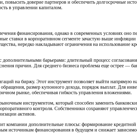
ости, повысить доверие партнеров и обеспечить долгосрочные и
ость в управлении капиталом.
ечения финансирования, однако в современных условиях оно пе
тные ставки в корпоративном сегменте зачастую выше инфляции
ущества, нередко накладывают ограничения на использование к
 дополнительными барьерами: длительный процесс согласования
яснения причин. Для среднего бизнеса проблема еще острее — б
лигаций на биржу. Этот инструмент позволяет выйти напрямую н
к обращения, размер купонного дохода, порядок выплат. Для инве
ричном рынке, обеспечивая гибкость управления вложениями.
ыночным инструментом, который способен заменить банковский 
 корпоративного контроля. Собственники сохраняют управленчес
низации активов.
ит компании дополнительные плюсы: формирование кредитной и
овым источникам финансирования в будущем и снижает зависимо