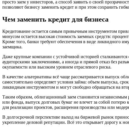
просто заем у инвесторов, а способ заявить о своей прозрачн
позволяют бизнесу заменить кредит и при этом сохранить гибк
Чем заменить кредит для бизнеса
Кредитование остается самым привычным инструментом привл
минусом остается высокая стоимость заемных средств: процен
Кроме того, банки требуют обеспечения в виде ликвидного им
заемщика.
Даже крупные компании с устойчивой историей сталкиваются с
аудиторскими заключениями, а иногда и прямой отказ без разъ
окупаемости или высоким уровнем отраслевого риска.
В качестве альтернативы всё чаще рассматривается выпуск об
самостоятельно определяет условия займа: объем выпуска, сро
ликвидным инструментом и могут свободно обращаться на вто
Таким образом, облигационный заем становится независимым р
или фонда, выпуск долговых бумаг не влечет за собой потерю
для реализации проектов, расширения производства или модер
В долгосрочной перспективе выход на биржевой рынок принос
укрепление деловой репутации. Всё это открывает дорогу к н